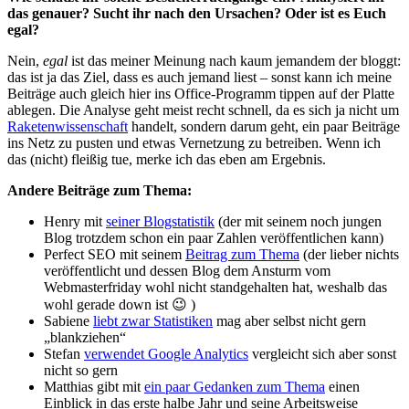
das genauer? Sucht ihr nach den Ursachen? Oder ist es Euch
egal?
Nein,
egal
ist das meiner Meinung nach kaum jemandem der bloggt:
das ist ja das Ziel, dass es auch jemand liest – sonst kann ich meine
Beiträge auch gleich hier ins Office-Programm tippen auf der Platte
ablegen. Die Analyse geht meist recht schnell, da es sich ja nicht um
Raketenwissenschaft
handelt, sondern darum geht, ein paar Beiträge
ins Netz zu pusten und etwas Vernetzung zu betreiben. Wenn ich
das (nicht) fleißig tue, merke ich das eben am Ergebnis.
Andere Beiträge zum Thema:
Henry mit
seiner Blogstatistik
(der mit seinem noch jungen
Blog trotzdem schon ein paar Zahlen veröffentlichen kann)
Perfect SEO mit seinem
Beitrag zum Thema
(der lieber nichts
veröffentlicht und dessen Blog dem Ansturm vom
Webmasterfriday wohl nicht standgehalten hat, weshalb das
wohl gerade down ist 😉 )
Sabiene
liebt zwar Statistiken
mag aber selbst nicht gern
„blankziehen“
Stefan
verwendet Google Analytics
vergleicht sich aber sonst
nicht so gern
Matthias gibt mit
ein paar Gedanken zum Thema
einen
Einblick in das erste halbe Jahr und seine Arbeitsweise