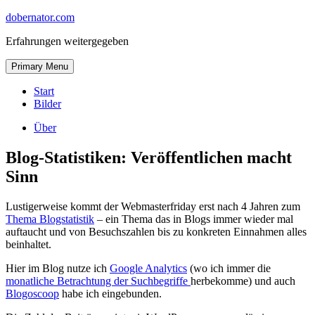
Skip
dobernator.com
to
Erfahrungen weitergegeben
content
Skip
Primary Menu
to
content
Start
Bilder
Über
Blog-Statistiken: Veröffentlichen macht
Sinn
Lustigerweise kommt der Webmasterfriday erst nach 4 Jahren zum
Thema Blogstatistik
– ein Thema das in Blogs immer wieder mal
auftaucht und von Besuchszahlen bis zu konkreten Einnahmen alles
beinhaltet.
Hier im Blog nutze ich
Google Analytics
(wo ich immer die
monatliche Betrachtung der Suchbegriffe
herbekomme) und auch
Blogoscoop
habe ich eingebunden.