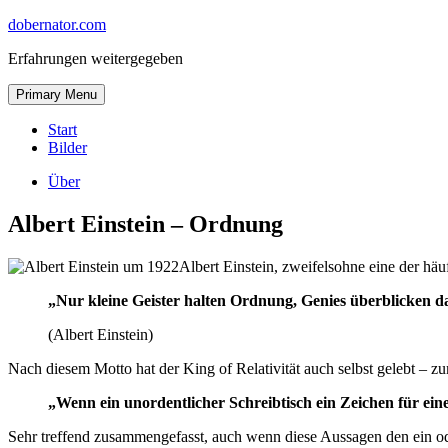
Skip
dobernator.com
to
Erfahrungen weitergegeben
content
Skip
Primary Menu
to
content
Start
Bilder
Über
Albert Einstein – Ordnung
Albert Einstein, zweifelsohne eine der häuf
„Nur kleine Geister halten Ordnung, Genies überblicken d
(Albert Einstein)
Nach diesem Motto hat der King of Relativität auch selbst gelebt – z
„Wenn ein unordentlicher Schreibtisch ein Zeichen für ein
Sehr treffend zusammengefasst, auch wenn diese Aussagen den ein oder