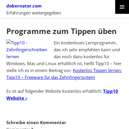
Skip
dobernator.com
to
Erfahrungen weitergegeben
content
PRIMAR
SKIP
MENU
TO
Programme zum Tippen üben
CONTENT
Ein kostenloses Lernprogramm,
das ich sehr empfehlen kann und
das noch dazu kostenlos für
Windows, Mac und Linux erhältlich ist, heißt Tipp10 – hier
stelle ich es in einem Beitrag vor:
Kostenlos Tippen lernen:
Tipp10 – Freeware für das Zehnfingersystem
Es ist auf folgender Website kostenlos erhältlich:
Tipp10
Website
»
Schreibe einen Kommentar