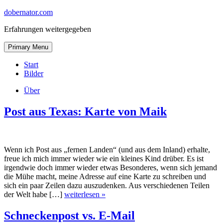
Skip
dobernator.com
to
Erfahrungen weitergegeben
content
Skip
Primary Menu
to
content
Start
Bilder
Über
Post aus Texas: Karte von Maik
Wenn ich Post aus „fernen Landen“ (und aus dem Inland) erhalte,
freue ich mich immer wieder wie ein kleines Kind drüber. Es ist
irgendwie doch immer wieder etwas Besonderes, wenn sich jemand
die Mühe macht, meine Adresse auf eine Karte zu schreiben und
sich ein paar Zeilen dazu auszudenken. Aus verschiedenen Teilen
der Welt habe […]
weiterlesen »
Schneckenpost vs. E-Mail