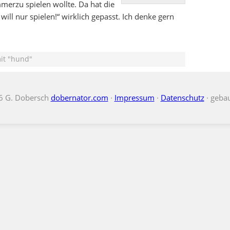
mmerzu spielen wollte. Da hat die
r will nur spielen!“ wirklich gepasst. Ich denke gern
it "hund"
6 G. Dobersch
dobernator.com
·
Impressum
·
Datenschutz
· geba