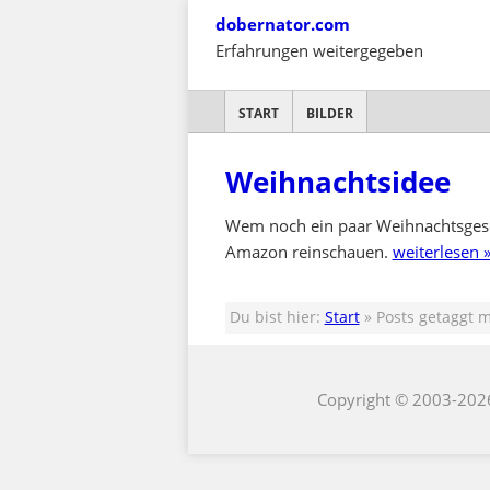
Skip
dobernator.com
to
Erfahrungen weitergegeben
content
SKIP TO CONTENT
START
BILDER
Weihnachtsidee
Wem noch ein paar Weihnachtsgesch
Amazon reinschauen.
weiterlesen 
Du bist hier:
Start
» Posts getaggt m
Copyright © 2003-202