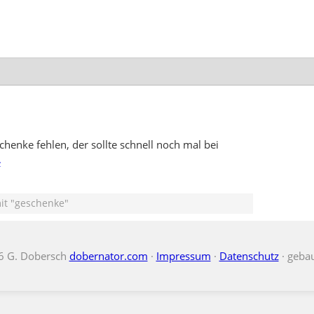
enke fehlen, der sollte schnell noch mal bei
»
it "geschenke"
6 G. Dobersch
dobernator.com
·
Impressum
·
Datenschutz
· geba