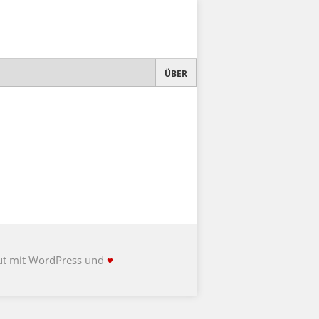
ÜBER
ut mit WordPress und
♥