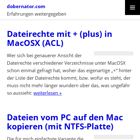
Skip
dobernator.com
to
Erfahrungen weitergegeben
content
PRIMAR
SKIP
MENU
TO
Dateirechte mit + (plus) in
CONTENT
MacOSX (ACL)
Wer sich bei genauerer Ansicht der
Dateirechte verschiedener Verzeichnisse unter MacOSX
schon einmal gefragt hat, woher das eigenartige „+“ hinter
der Liste der Dateirechte kommt, bzw. wofür es steht, der
muss nicht mehr länger wundern über das, was ungefähr
so aussieht:
weiterlesen »
Dateien vom PC auf den Mac
kopieren (mit NTFS-Platte)
Die für mich einfachste Variante die