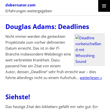
Skip
dobernator.com
to
Erfahrungen weitergegeben
content
PRIMAR
SKIP
MENU
TO
Douglas Adams: Deadlines
CONTENT
Nicht immer werden die gesteckten
Projektziele zum vorher definierten
Datum erreicht. Das ist in der IT-
Branche insbesondere Webdesign eine
weit verbreitete Krankheit. Dazu
passend hier ein Zitat von einem
Autor, dessen „Deadline“ sehr früh erreicht war – dies
führte allerdings nicht zu einem Aufschub…
weiterlesen »
Siehste!
Das heutige Zitat des bibletters gefällt mir sehr gut: Ein