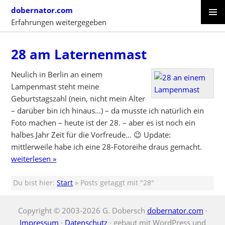
Skip
dobernator.com
to
Erfahrungen weitergegeben
content
PRIMAR
SKIP
MENU
TO
28 am Laternenmast
CONTENT
Neulich in Berlin an einem
Lampenmast steht meine
Geburtstagszahl (nein, nicht mein Alter
– darüber bin ich hinaus…) – da musste ich natürlich ein
Foto machen – heute ist der 28. – aber es ist noch ein
halbes Jahr Zeit für die Vorfreude… 😉 Update:
mittlerweile habe ich eine 28-Fotoreihe draus gemacht.
weiterlesen »
Du bist hier:
Start
» Posts getaggt mit "28"
Copyright © 2003-2026 G. Dobersch
dobernator.com
·
Impressum
·
Datenschutz
· gebaut mit WordPress und